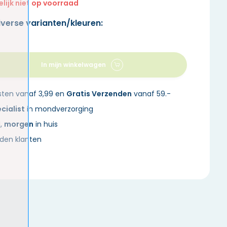
elijk niet op voorraad
iverse varianten/kleuren:
In mijn winkelwagen
sten vanaf 3,99 en
Gratis Verzenden
vanaf 59.-
cialist
in mondverzorging
d,
morgen
in huis
den klanten