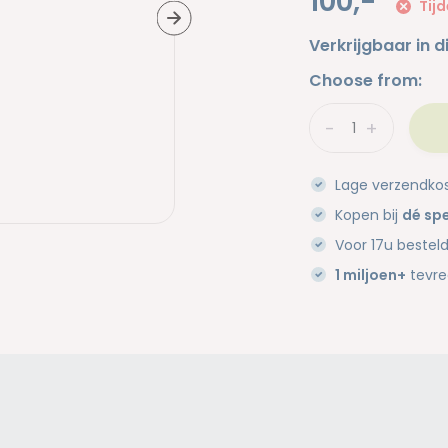
100,-
Tijd
Verkrijgbaar in d
Choose from:
-
+
Lage verzendko
Kopen bij
dé spe
Voor 17u bestel
1 miljoen+
tevre