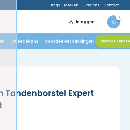
Blogs
Merken
Over ons
Contact
0
Inloggen
en
Tweedekans
Voordeelverpakkingen
Kiesrijks Keuze
n Tandenborstel Expert
t