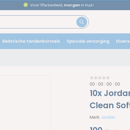
Voor
17u
besteld,
morgen
in huis!
Elektrische tandenborstels
Speciale verzorging
Divers
0
0
:
0
0
:
0
0
:
0
0
10x Jorda
Clean Sof
Merk:
Jordan