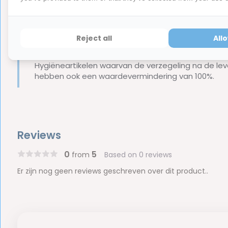
Reject all
All
Let op
Dit is een hygiëne product met aangepaste r
ⓘ
Hygiëneartikelen waarvan de verzegeling na de lev
hebben ook een waardevermindering van 100%.
Reviews
0
5
from
Based on 0 reviews
Er zijn nog geen reviews geschreven over dit product..