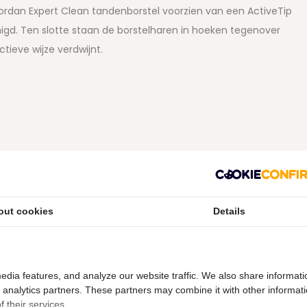
Jordan Expert Clean tandenborstel voorzien van een ActiveTip
nigd. Ten slotte staan de borstelharen in hoeken tegenover
ctieve wijze verdwijnt.
rig verzonden.
out cookies
Details
n een variant met
medium
borstelharen.
edia features, and analyze our website traffic. We also share informati
d analytics partners. These partners may combine it with other informat
 their services.