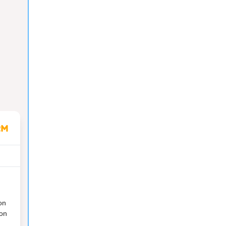
on
ion