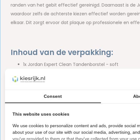
randen van het gebit effectief gereinigd. Daarnaast is de 
waardoor zelfs de achterste kiezen effectief worden gerei
elkaar. Dit zorgt ervoor dat plaque op professionele en effe
Inhoud van de verpakking:
1x Jordan Expert Clean Tandenborstel - soft
Merk:
Jordan
Verkrijgbaar in diverse kleuren. Deze worden willekeu
Consent
Ab
De Jordan Expert Clean tandenborstel is ook verkrijgbaar i
This website uses cookies
We use cookies to personalize content and ads, provide social m
about your use of our site with our social media, advertising, an
you've provided to them or that they've collected from your use of