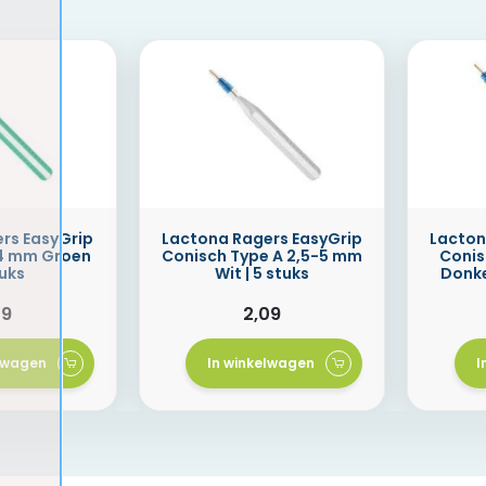
rs EasyGrip
Lactona Ragers EasyGrip
Lacton
 4 mm Groen
Conisch Type A 2,5-5 mm
Conis
tuks
Wit | 5 stuks
Donke
09
2,09
elwagen
In winkelwagen
I