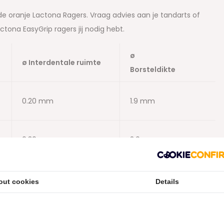
 de oranje Lactona Ragers. Vraag advies aan je tandarts of
tona EasyGrip ragers jij nodig hebt.
ø
ø Interdentale ruimte
Borsteldikte
0.20 mm
1.9 mm
0.30 mm
2.0 mm
0.30 mm
2.5 mm
out cookies
Details
0.30 mm
3.0 mm