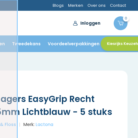
Blogs
Merken
Over ons
Contact
0
Inloggen
en
Tweedekans
Voordeelverpakkingen
Kiesrijks Keuze
agers EasyGrip Recht
mm Lichtblauw - 5 stuks
 & Floss
Merk:
Lactona