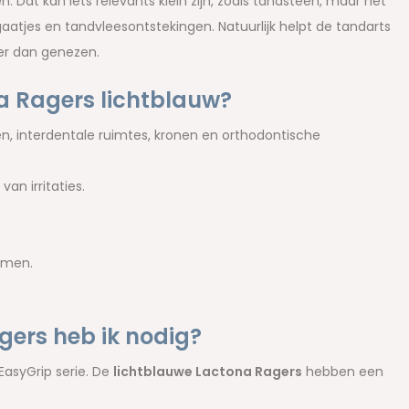
Dat kan iets relevants klein zijn, zoals tandsteen, maar het
atjes en tandvleesontstekingen. Natuurlijk helpt de tandarts
er dan genezen.
 Ragers lichtblauw?
en, interdentale ruimtes, kronen en orthodontische
an irritaties.
omen.
ers heb ik nodig?
asyGrip serie. De
lichtblauwe Lactona Ragers
hebben een