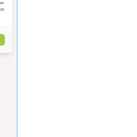
on
ion