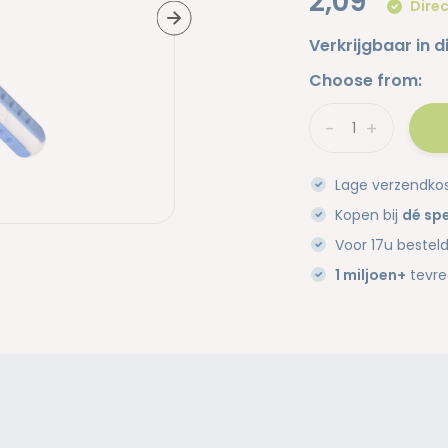
2,09
Direc
Verkrijgbaar in d
Choose from:
-
+
Lage verzendko
Kopen bij
dé spe
Voor 17u bestel
1 miljoen+
tevre