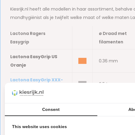
Kiesrijk.nl heeft alle modellen in haar assortiment, behalve
mondhygiënist als je twijfelt welke maat of welke maten Lac
Lactona Ragers
ø Draad met
Easygrip
filamenten
Lactona EasyGrip US
bbb
0.36 mm
Oranje
Lactona EasyGrip XXX-
bbb
0.54 mm
Small Grijs
Lactona EasyGrip XX-
bbb
0.54 mm
Consent
Ab
Small Geel
Lactona EasyGrip X-
This website uses cookies
bbb
0.54 mm
Small Rood