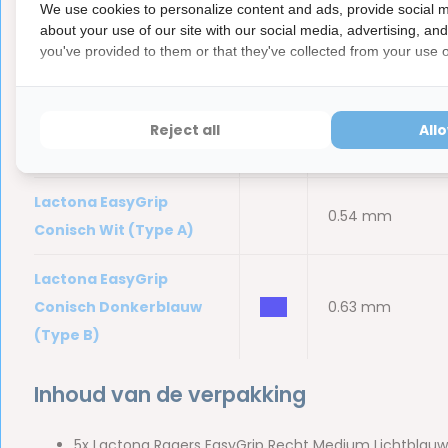
We use cookies to personalize content and ads, provide social m
about your use of our site with our social media, advertising, an
Lactona EasyGrip Small
you've provided to them or that they've collected from your use of
bbb
0.63 mm
Groen
Lactona EasyGrip
Reject all
All
bbb
0.63 mm
Medium Lichtblauw
Lactona EasyGrip
bbb
0.54 mm
Conisch Wit (Type A)
Lactona EasyGrip
Conisch Donkerblauw
bbb
0.63 mm
(Type B)
Inhoud van de verpakking
5x Lactona Ragers EasyGrip Recht Medium Lichtblauw