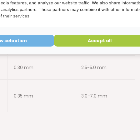
edia features, and analyze our website traffic. We also share informati
d analytics partners. These partners may combine it with other informat
 their services.
0.35 mm
4.0 mm
ow selection
Accept all
0.35 mm
5.0 mm
0.30 mm
2.5-5.0 mm
0.35 mm
3.0-7.0 mm