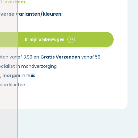
t leverbaar
iverse varianten/kleuren:
In mijn winkelwagen
sten vanaf 3,99 en
Gratis Verzenden
vanaf 59.-
cialist
in mondverzorging
d,
morgen
in huis
den klanten