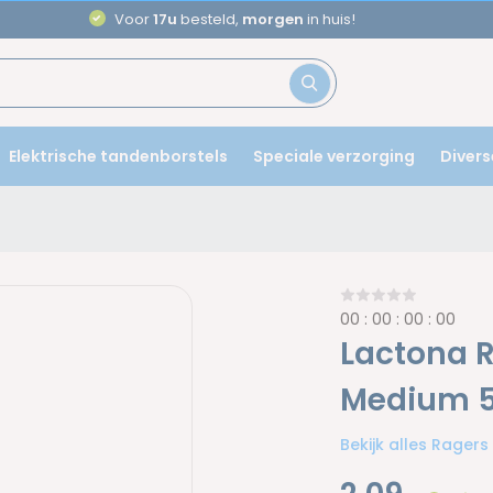
Aanbevolen door
tandartsen
Elektrische tandenborstels
Speciale verzorging
Divers
0
0
:
0
0
:
0
0
:
0
0
Lactona R
Medium 5
Bekijk alles Ragers