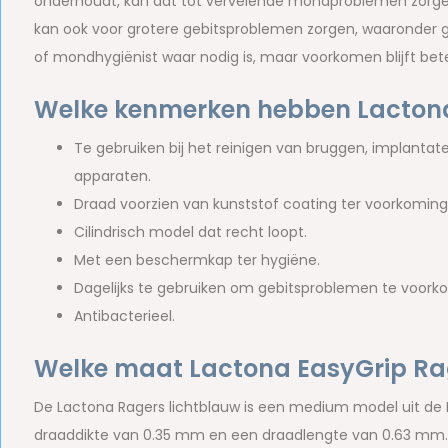
onderhoudt, kan dat tot vervelende mondproblemen zorgen. 
kan ook voor grotere gebitsproblemen zorgen, waaronder ga
of mondhygiënist waar nodig is, maar voorkomen blijft bet
Welke kenmerken hebben Lactona
Te gebruiken bij het reinigen van bruggen, implantat
apparaten.
Draad voorzien van kunststof coating ter voorkoming v
Cilindrisch model dat recht loopt.
Met een beschermkap ter hygiëne.
Dagelijks te gebruiken om gebitsproblemen te voork
Antibacterieel.
Welke maat Lactona EasyGrip Rag
De Lactona Ragers lichtblauw is een medium model uit de E
draaddikte van 0.35 mm en een draadlengte van 0.63 mm.