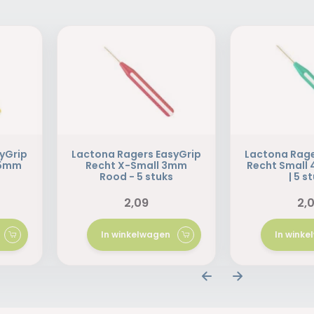
yGrip
Lactona Ragers EasyGrip
Lactona Rage
.5mm
Recht X-Small 3mm
Recht Small
Rood - 5 stuks
| 5 s
2,09
2,
In winkelwagen
In wink