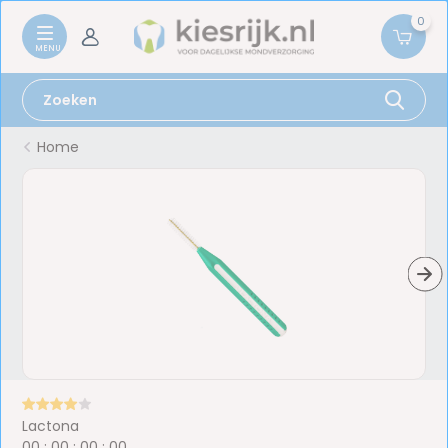
0
Home
Lactona
0
0
:
0
0
:
0
0
:
0
0