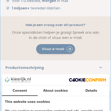
Voor 17u besteld,
morgen
in huis
1 miljoen+
tevreden klanten
Heb je een vraag over dit product?
Onze specialisten helpen je graag! Spreek ons aan
in de chat of stuur een e-mail.
Stuur e-mail
Productomschrijving
Reviews
Consent
About cookies
Details
This website uses cookies
Speciaal aanbevolen voor jou
We use cookies to personalize content and ads, provide social