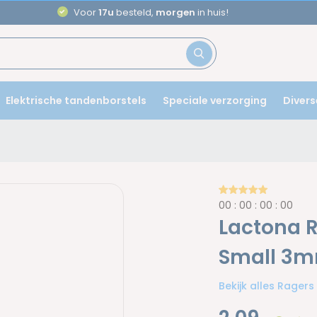
Voor
17u
besteld,
morgen
in huis!
Elektrische tandenborstels
Speciale verzorging
Divers
0
0
:
0
0
:
0
0
:
0
0
Lactona R
Small 3m
Bekijk alles Ragers