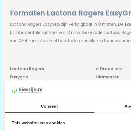
Formaten Lactona Ragers EasyGr
Lactona Ragers EasyGrip zijn verkrijgbaar in 8 maten. De
La
bij interdentale ruimtes van 3 mm. Deze rode Lactona Ra
van 0.54 mm. Kiesrijk.nl heeft alle modellen in haar assort
Lactona Ragers
ø Draad met
Easygrip
filamenten
Lactona EasyGrip US
bbb
0.36 mm
Oranje
Consent
Ab
Lactona EasyGrip XXX-
bbb
0.54 mm
Small Grijs
This website uses cookies