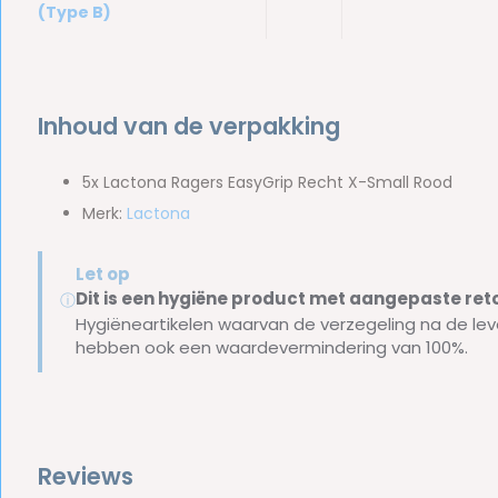
(Type B)
Inhoud van de verpakking
5x Lactona Ragers EasyGrip Recht X-Small Rood
Merk:
Lactona
Let op
Dit is een hygiëne product met aangepaste r
ⓘ
Hygiëneartikelen waarvan de verzegeling na de lev
hebben ook een waardevermindering van 100%.
Reviews