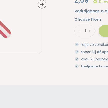
2,09
Direc
Verkrijgbaar in d
Choose from:
-
+
Lage verzendko
Kopen bij
dé spe
Voor 17u bestel
1 miljoen+
tevre