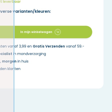
t leverbaar
iverse varianten/kleuren:
In mijn winkelwagen
sten vanaf 3,99 en
Gratis Verzenden
vanaf 59.-
cialist
in mondverzorging
d,
morgen
in huis
den klanten