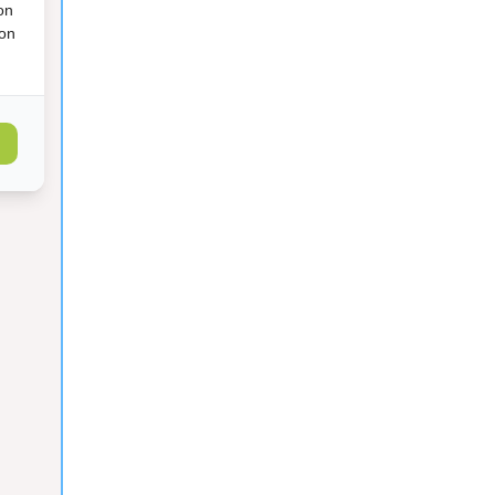
on
ion