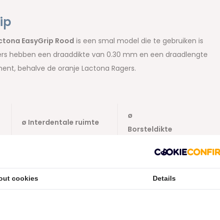
ip
ctona EasyGrip Rood
is een smal model die te gebruiken is
gers hebben een draaddikte van 0.30 mm en een draadlengte
iment, behalve de oranje Lactona Ragers.
ø
ø Interdentale ruimte
Borsteldikte
0.20 mm
1.9 mm
out cookies
Details
0.30 mm
2.0 mm