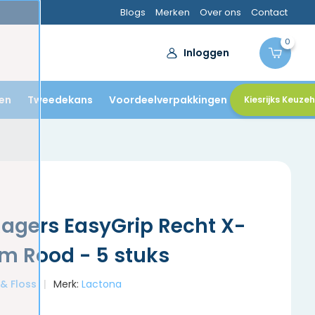
Blogs
Merken
Over ons
Contact
0
Inloggen
en
Tweedekans
Voordeelverpakkingen
Kiesrijks Keuze
agers EasyGrip Recht X-
m Rood - 5 stuks
 & Floss
Merk:
Lactona