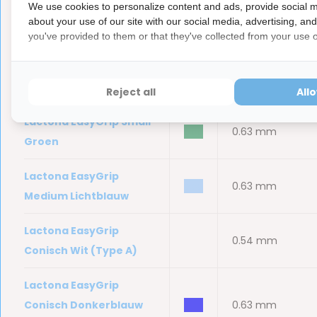
We use cookies to personalize content and ads, provide social m
Lactona EasyGrip XX-
bbb
0.54 mm
about your use of our site with our social media, advertising, an
Small Geel
you've provided to them or that they've collected from your use of
Lactona EasyGrip X-
bbb
0.54 mm
Small Rood
Reject all
All
Lactona EasyGrip Small
bbb
0.63 mm
Groen
Lactona EasyGrip
bbb
0.63 mm
Medium Lichtblauw
Lactona EasyGrip
bbb
0.54 mm
Conisch Wit (Type A)
Lactona EasyGrip
Conisch Donkerblauw
bbb
0.63 mm