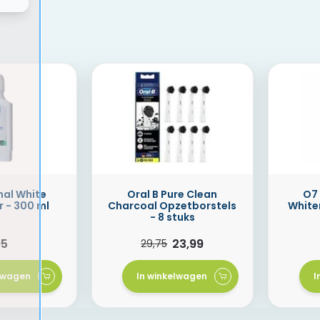
nal White
Oral B Pure Clean
O7
 - 300 ml
Charcoal Opzetborstels
White
- 8 stuks
95
23,99
29,75
elwagen
In winkelwagen
I