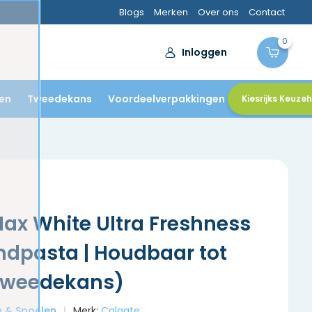
Blogs
Merken
Over ons
Contact
0
Inloggen
en
Tweedekans
Voordeelverpakkingen
Kiesrijks Keuze
ax White Ultra Freshness
ndpasta | Houdbaar tot
(Tweedekans)
en & Spoelen
Merk:
Colgate