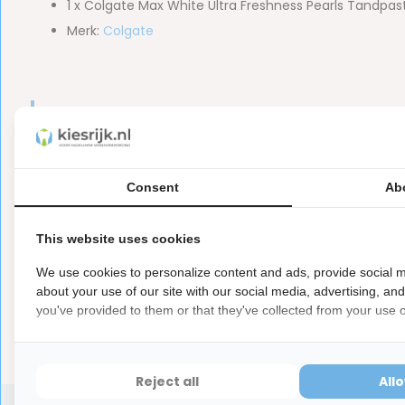
1 x Colgate Max White Ultra Freshness Pearls Tandp
Merk:
Colgate
Let op
Dit is een hygiëne product met aangepaste r
ⓘ
Hygiëneartikelen waarvan de verzegeling na de lev
hebben ook een waardevermindering van 100%.
Consent
Ab
This website uses cookies
We use cookies to personalize content and ads, provide social m
Reviews
about your use of our site with our social media, advertising, an
you've provided to them or that they've collected from your use of
0
5
from
Based on 0 reviews
Er zijn nog geen reviews geschreven over dit product..
Reject all
All