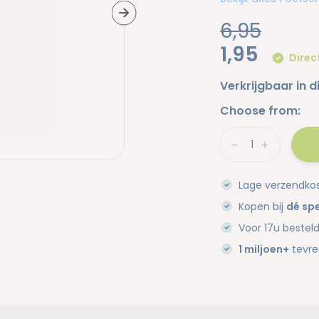
6,95
1,95
Direc
Verkrijgbaar in d
Choose from:
-
+
Lage verzendko
Kopen bij
dé spe
Voor 17u bestel
1 miljoen+
tevre