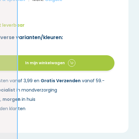
t leverbaar
iverse varianten/kleuren:
In mijn winkelwagen
sten vanaf 3,99 en
Gratis Verzenden
vanaf 59.-
cialist
in mondverzorging
d,
morgen
in huis
den klanten