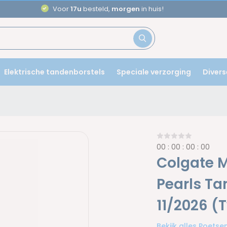
Aanbevolen door
tandartsen
Elektrische tandenborstels
Speciale verzorging
Divers
0
0
:
0
0
:
0
0
:
0
0
Colgate M
Pearls Ta
11/2026 
Bekijk alles Poets