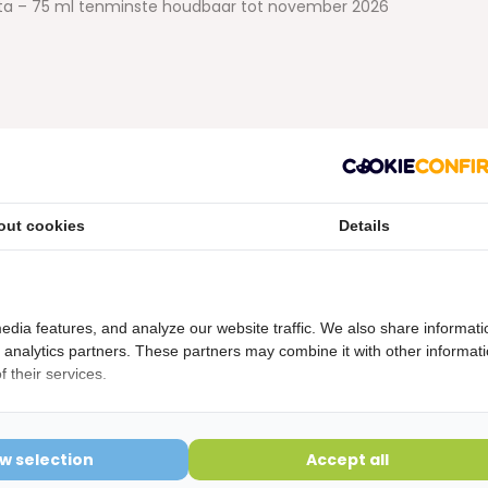
asta – 75 ml tenminste houdbaar tot november 2026
etourvoorwaarden
ering is verbroken kunnen niet geretourneerd worden en
out cookies
Details
edia features, and analyze our website traffic. We also share informati
d analytics partners. These partners may combine it with other informat
 their services.
ow selection
Accept all