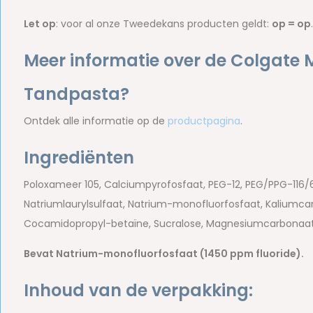
Let op
: voor al onze Tweedekans producten geldt:
op = op
.
Meer informatie over de Colgate 
Tandpasta?
Ontdek alle informatie op de
productpagina
.
Ingrediënten
Poloxameer 105, Calciumpyrofosfaat, PEG-12, PEG/PPG-116/6
Natriumlaurylsulfaat, Natrium-monofluorfosfaat, Kaliumca
Cocamidopropyl-betaïne, Sucralose, Magnesiumcarbonaat,
Bevat Natrium-monofluorfosfaat (1450 ppm fluoride).
Inhoud van de verpakking: