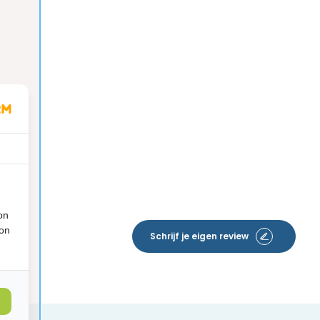
on
ion
Schrijf je eigen review