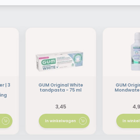
r | 3
GUM Original White
GUM Origi
tandpasta - 75 ml
Mondwater
ing
3,45
4,
In winkelwagen
In wink