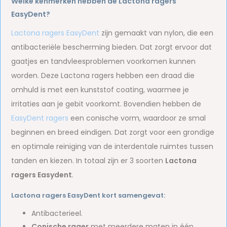
Welke kenmerken hebben de Lactona ragers
EasyDent?
Lactona ragers EasyDent
zijn gemaakt van nylon, die een
antibacteriële bescherming bieden. Dat zorgt ervoor dat
gaatjes en tandvleesproblemen voorkomen kunnen
worden. Deze Lactona ragers hebben een draad die
omhuld is met een kunststof coating, waarmee je
irritaties aan je gebit voorkomt. Bovendien hebben de
EasyDent ragers
een conische vorm, waardoor ze smal
beginnen en breed eindigen. Dat zorgt voor een grondige
en optimale reiniging van de interdentale ruimtes tussen
tanden en kiezen. In totaal zijn er 3 soorten
Lactona
ragers Easydent
.
Lactona ragers EasyDent kort samengevat:
Antibacterieel.
Conische rager
met meerdere maten in één.