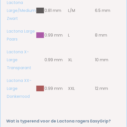
Lactona
Large/Medium
bbb
0.81 mm
L/M
6.5 mm
Zwart
Lactona Large
bbb
0.99 mm
L
8 mm
Paars
Lactona X-
Large
bbb
0.99 mm
XL
10 mm
Transparant
Lactona XX-
Large
bbb
0.99 mm
XXL
12 mm
Donkerrood
Wat is typerend voor de Lactona ragers EasyGrip?