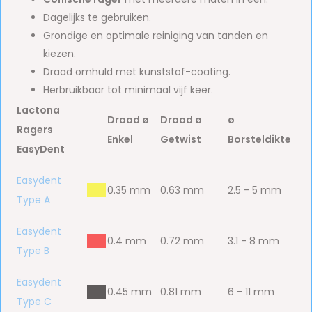
Dagelijks te gebruiken.
Grondige en optimale reiniging van tanden en
kiezen.
Draad omhuld met kunststof-coating.
Herbruikbaar tot minimaal vijf keer.
Lactona
Draad ø
Draad ø
ø
Ragers
Enkel
Getwist
Borsteldikte
EasyDent
Easydent
bbb
0.35 mm
0.63 mm
2.5 - 5 mm
Type A
Easydent
bbb
0.4 mm
0.72 mm
3.1 - 8 mm
Type B
Easydent
bbb
0.45 mm
0.81 mm
6 - 11 mm
Type C