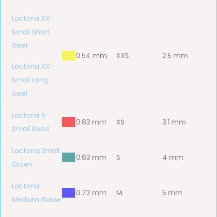
Lactona XX-
Small Short
Geel
bbb
0.54 mm
XXS
2.5 mm
Lactona XX-
Small Long
Geel
Lactona X-
bbb
0.63 mm
XS
3.1 mm
Small Rood
Lactona Small
bbb
0.63 mm
S
4 mm
Groen
Lactona
bbb
0.72 mm
M
5 mm
Medium Blauw