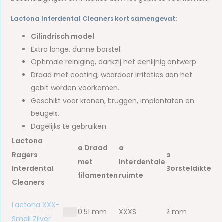
Lactona Interdental Cleaners kort samengevat:
Cilindrisch model
.
Extra lange, dunne borstel.
Optimale reiniging, dankzij het eenlijnig ontwerp.
Draad met coating, waardoor irritaties aan het
gebit worden voorkomen.
Geschikt voor kronen, bruggen, implantaten en
beugels.
Dagelijks te gebruiken.
Lactona
ø Draad
ø
Ragers
ø
met
Interdentale
Interdental
Borsteldikte
filamenten
ruimte
Cleaners
Lactona XXX-
bbb
0.51 mm
XXXS
2 mm
Small Zilver