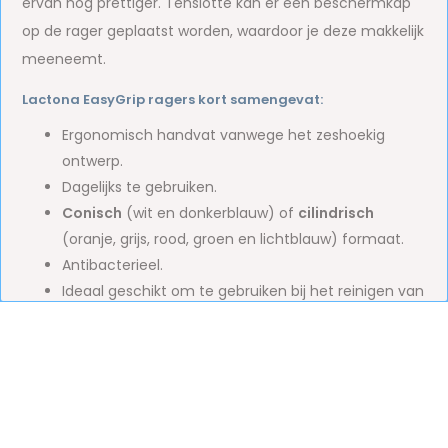
ervan nog prettiger. Tenslotte kan er een beschermkap
op de rager geplaatst worden, waardoor je deze makkelijk
meeneemt.
Lactona EasyGrip ragers kort samengevat:
Ergonomisch handvat vanwege het zeshoekig
ontwerp.
Dagelijks te gebruiken.
Conisch
(wit en donkerblauw) of
cilindrisch
(oranje, grijs, rood, groen en lichtblauw) formaat.
Antibacterieel.
Ideaal geschikt om te gebruiken bij het reinigen van
interdentale ruimtes, kronen, bruggen, implantaten
en orthodontische apparaten.
Draad voorzien van een kunststof coating.
Inclusief beschermkap voor hygiënische
doeleinden.