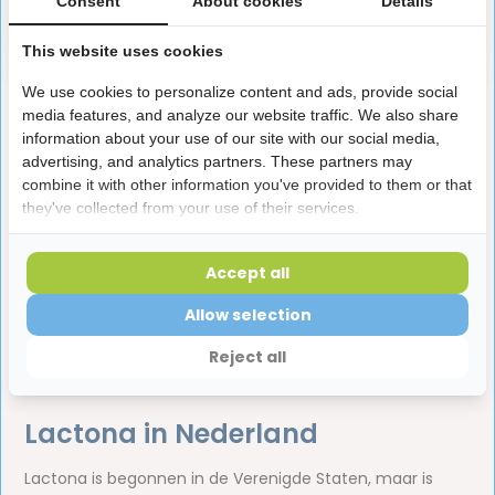
Consent
About cookies
Details
100,-
Deliverytime
This website uses cookies
We use cookies to personalize content and ads, provide social
media features, and analyze our website traffic. We also share
1
4
5
6
...
15
information about your use of our site with our social media,
advertising, and analytics partners. These partners may
combine it with other information you've provided to them or that
they've collected from your use of their services.
Lactona
is al sinds 1933 een pionier binnen de
mondverzorging te noemen. Als een van de eerste
fabrikanten van tandpasta legde het merk de basis voor
Accept all
wat inmiddels een uitgebreid en professioneel
Allow selection
assortiment is geworden. Dankzij voorswereldtdurende
innovatie produceert Lactona tegenwoordig een breed
Reject all
aanbod aan topkwaliteit mondverzorgingsproducten.
Lactona in Nederland
Lactona is begonnen in de Verenigde Staten, maar is