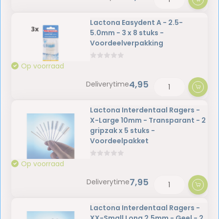
Lactona Easydent A - 2.5-
5.0mm - 3 x 8 stuks -
Voordeelverpakking
Op voorraad
4,95
Deliverytime
Lactona Interdentaal Ragers -
X-Large 10mm - Transparant - 2
gripzak x 5 stuks -
Voordeelpakket
Op voorraad
7,95
Deliverytime
Lactona Interdentaal Ragers -
XX-Small Long 2,5mm - Geel - 2