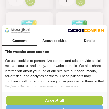
Consent
About cookies
Details
This website uses cookies
We use cookies to personalize content and ads, provide social
TePe Interdentale
TePe Interdentale
media features, and analyze our website traffic. We also share
Ragers Extra Soft 0.7
Ragers Extra Soft 0.8
information about your use of our site with our social media,
mm Lichtgeel - 6 stuks
mm Lichtgroen - 6
advertising, and analytics partners. These partners may
stuks
combine it with other information you've provided to them or that
3,85
3,85
they've collected from your use of their services.
Op voorraad
Op voorraad
Accept all