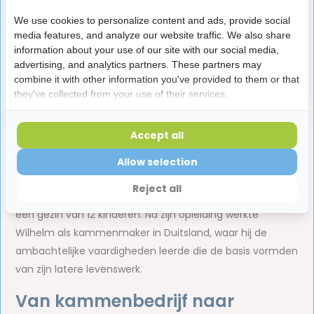
Kids Tandenborstel
Flosser
We use cookies to personalize content and ads, provide social
Extra Soft
media features, and analyze our website traffic. We also share
2,55
3,75
information about your use of our site with our social media,
Op voorraad
Niet op voorraad
advertising, and analytics partners. These partners may
combine it with other information you've provided to them or that
they've collected from your use of their services.
Accept all
Jordan
is een Scandinavisch merk met een rijke historie
Allow selection
sinds 1927 dat is opgericht door Wilhelm Jordan. Wilhelm
Reject all
werd in 1809 in Kopenhagen geboren als oudste binnen
een gezin van 12 kinderen. Na zijn opleiding werkte
Wilhelm als kammenmaker in Duitsland, waar hij de
ambachtelijke vaardigheden leerde die de basis vormden
van zijn latere levenswerk.
Van kammenbedrijf naar